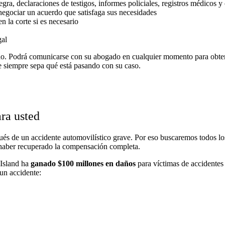
egra, declaraciones de testigos, informes policiales, registros médicos y
egociar un acuerdo que satisfaga sus necesidades
n la corte si es necesario
gal
do. Podrá comunicarse con su abogado en cualquier momento para obten
e siempre sepa qué está pasando con su caso.
ra usted
ués de un accidente automovilístico grave. Por eso buscaremos todos l
 haber recuperado la compensación completa.
 Island ha
ganado $100 millones
en daños
para víctimas de accidentes
un accidente: