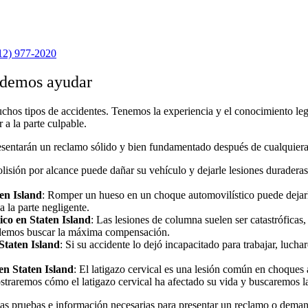
12) 977-2020
podemos ayudar
os tipos de accidentes. Tenemos la experiencia y el conocimiento lega
 a la parte culpable.
sentarán un reclamo sólido y bien fundamentado después de cualquiera d
isión por alcance puede dañar su vehículo y dejarle lesiones duraderas
en Island
:
Romper un hueso en un choque automovilístico puede dejarlo
a la parte negligente.
ico en Staten Island
:
Las lesiones de columna suelen ser catastróficas
odemos buscar la máxima compensación.
Staten Island
:
Si su accidente lo dejó incapacitado para trabajar, luch
en Staten Island
:
El latigazo cervical es una lesión común en choques
straremos cómo el latigazo cervical ha afectado su vida y buscaremos
las pruebas e información necesarias para presentar un reclamo o dema