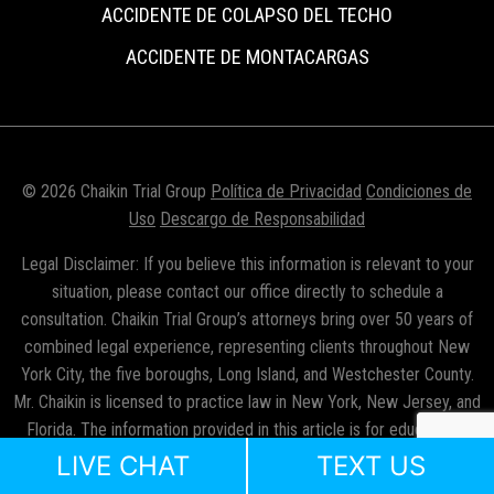
ACCIDENTE DE COLAPSO DEL TECHO
ACCIDENTE DE MONTACARGAS
© 2026 Chaikin Trial Group
Política de Privacidad
Condiciones de
Uso
Descargo de Responsabilidad
Legal Disclaimer: If you believe this information is relevant to your
situation, please contact our office directly to schedule a
consultation. Chaikin Trial Group’s attorneys bring over 50 years of
combined legal experience, representing clients throughout New
York City, the five boroughs, Long Island, and Westchester County.
Mr. Chaikin is licensed to practice law in New York, New Jersey, and
Florida. The information provided in this article is for educational
purposes only and should not be considered legal advice. Reading
LIVE CHAT
TEXT US
this content does not create an attorney–client relationship with