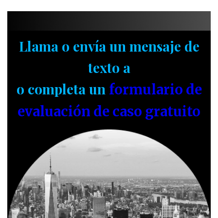
Llama o envía un mensaje de
texto a
o completa un
formulario de
evaluación de caso gratuito