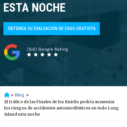
ESTA NOCHE
OBTENGA SU EVALUACIÓN DE CASO GRATUITA
»
Blog
»
In
ici
El tráfico de las Finales de los Knicks podría aumentar
o
los riesgos de accidentes automovilísticos en todo Long
Island esta noche