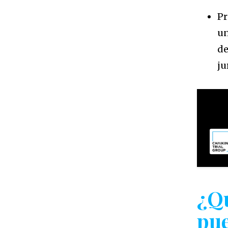
Pr
un
de
ju
¿Qu
pue