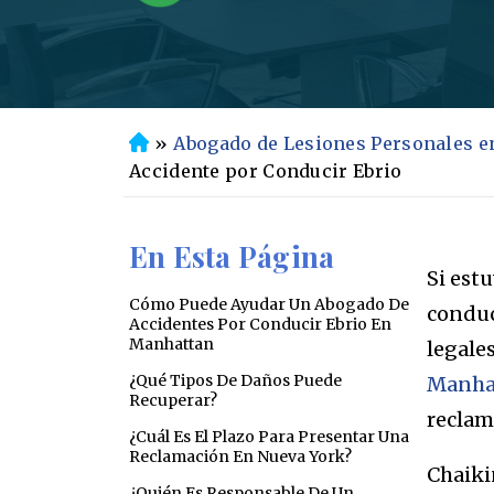
»
Abogado de Lesiones Personales 
In
Accidente por Conducir Ebrio
ic
io
En Esta Página
Si est
Cómo Puede Ayudar Un Abogado De
conduc
Accidentes Por Conducir Ebrio En
Manhattan
legale
¿Qué Tipos De Daños Puede
Manha
Recuperar?
reclam
¿Cuál Es El Plazo Para Presentar Una
Reclamación En Nueva York?
Chaiki
¿Quién Es Responsable De Un