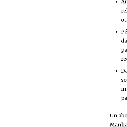
An
re
ot
Pé
da
pa
re
Da
so
in
pa
Un abo
Manhat