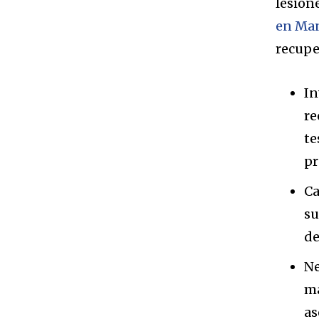
lesion
en Ma
recupe
In
re
te
pr
Ca
su
de
Ne
ma
as