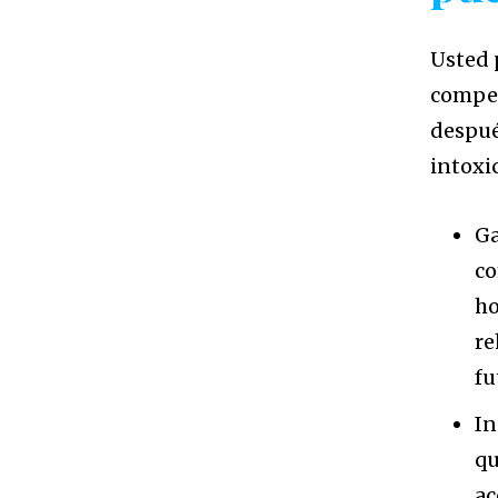
Usted 
compen
despué
intoxi
Ga
co
ho
re
fu
In
qu
ac