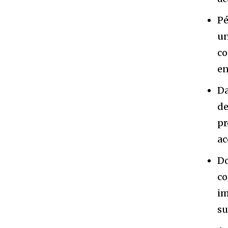
Pé
un
co
en
Da
de
pr
ac
Do
co
im
su