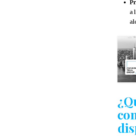
Pr
a 
al
¿Qu
co
dis