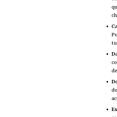
qu
ch
Ca
Pu
tu
Da
co
de
Do
do
ac
Es