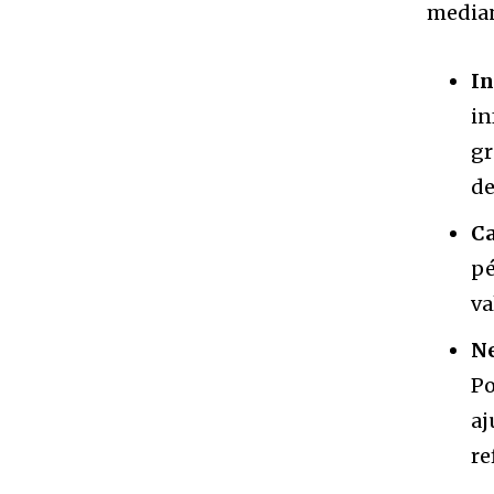
median
In
in
gr
de
Ca
pé
va
Ne
Po
aj
re