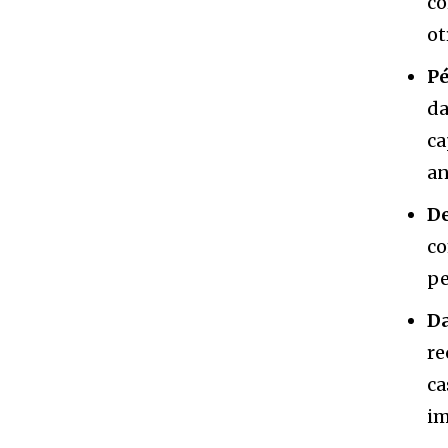
co
ot
Pé
da
ca
an
De
co
pe
Da
re
ca
im