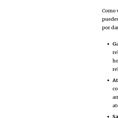
Como v
puedes
por da
Ga
re
ho
re
At
co
an
at
Sa