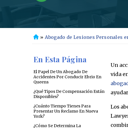
»
Abogado de Lesiones Personales e
In
ic
io
En Esta Página
Un acc
El Papel De Un Abogado De
vida en
Accidentes Por Conducir Ebrio En
Queens
abogad
¿Qué Tipos De Compensación Están
ayudart
Disponibles?
¿Cuánto Tiempo Tienes Para
Los ab
Presentar Un Reclamo En Nueva
Lawyer
York?
combin
¿Cómo Se Determina La