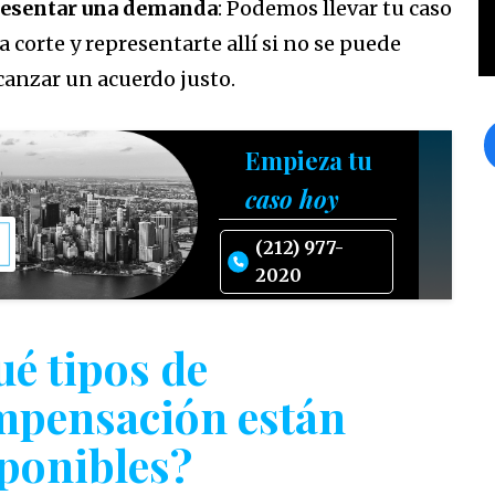
esentar una demanda
: Podemos llevar tu caso
la corte y representarte allí si no se puede
canzar un acuerdo justo.
Empieza tu
caso hoy
(212) 977-
2020
é tipos de
mpensación están
ponibles?