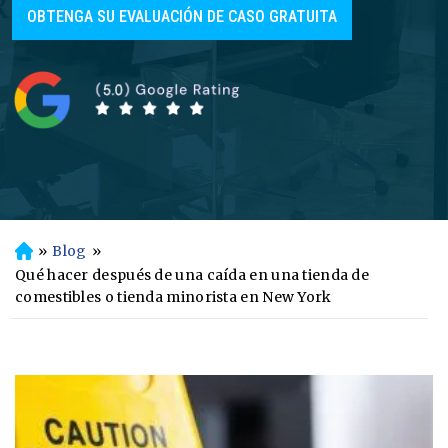
OBTENGA SU EVALUACIÓN DE CASO GRATUITA
»
Blog
»
In
ici
Qué hacer después de una caída en una tienda de
o
comestibles o tienda minorista en New York