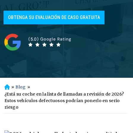
OBTENGA SU EVALUACIÓN DE CASO GRATUITA
»
Blog
»
In
ici
¿Está su coche en la lista de llamadas a revisión de 2026?
o
Estos vehículos defectuosos podrían ponerlo en serio
riesgo