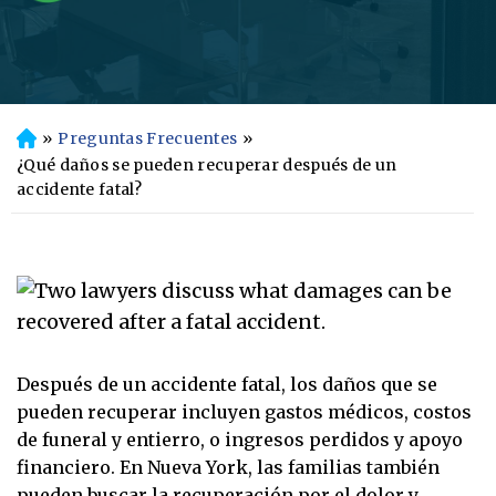
»
Preguntas Frecuentes
»
In
ici
¿Qué daños se pueden recuperar después de un
o
accidente fatal?
Después de un accidente fatal, los daños que se
pueden recuperar incluyen gastos médicos, costos
de funeral y entierro, o ingresos perdidos y apoyo
financiero. En Nueva York, las familias también
pueden buscar la recuperación por el dolor y