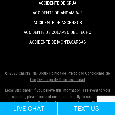
ACCIDENTE DE GRÚA
ACCIDENTE DE ANDAMIAJE
ACCIDENTE DE ASCENSOR
ACCIDENTE DE COLAPSO DEL TECHO
ACCIDENTE DE MONTACARGAS
© 2026 Chaikin Trial Group
Política de Privacidad
Condiciones de
Uso
Descargo de Responsabilidad
Legal Disclaimer: If you believe this information is relevant to your
situation, please contact our office directly to schedule a
consultation. Chaikin Trial Group’s attorneys bring over 50 years of
LIVE CHAT
TEXT US
combined legal experience, representing clients throughout New