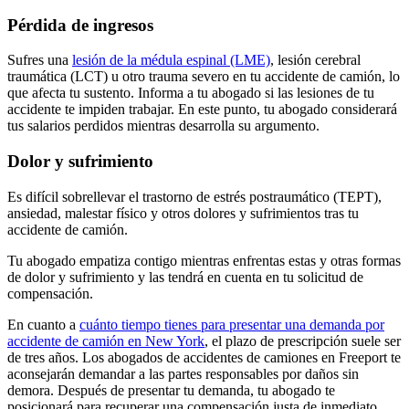
Pérdida de ingresos
Sufres una
lesión de la médula espinal (LME)
, lesión cerebral
traumática (LCT) u otro trauma severo en tu accidente de camión, lo
que afecta tu sustento. Informa a tu abogado si las lesiones de tu
accidente te impiden trabajar. En este punto, tu abogado considerará
tus salarios perdidos mientras desarrolla su argumento.
Dolor y sufrimiento
Es difícil sobrellevar el trastorno de estrés postraumático (TEPT),
ansiedad, malestar físico y otros dolores y sufrimientos tras tu
accidente de camión.
Tu abogado empatiza contigo mientras enfrentas estas y otras formas
de dolor y sufrimiento y las tendrá en cuenta en tu solicitud de
compensación.
En cuanto a
cuánto tiempo tienes para presentar una demanda por
accidente de camión en New York
, el plazo de prescripción suele ser
de tres años. Los abogados de accidentes de camiones en Freeport te
aconsejarán demandar a las partes responsables por daños sin
demora. Después de presentar tu demanda, tu abogado te
posicionará para recuperar una compensación justa de inmediato.