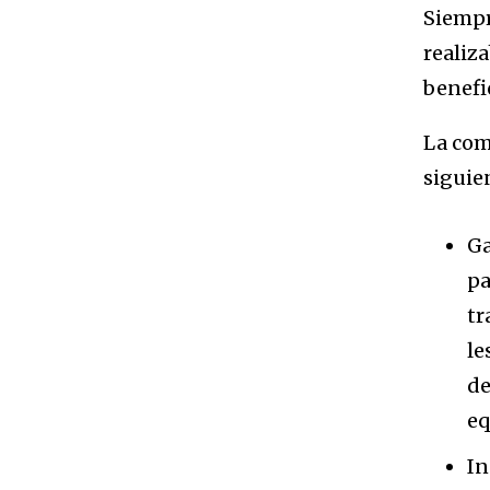
Siempr
realiza
benefi
La com
siguie
Ga
pa
tr
le
de
eq
In