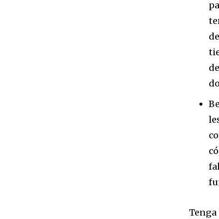
pa
te
de
ti
de
do
Be
le
co
có
fa
fu
Tenga 