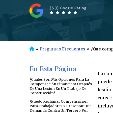
»
Preguntas Frecuentes
»
¿Qué comp
In
ic
io
En Esta Página
La co
¿Cuáles Son Mis Opciones Para La
puede 
Compensación Financiera Después
De Una Lesión En Un Trabajo De
lesión
Construcción?
constr
¿Puedo Reclamar Compensación
incluy
Para Trabajadores Y Presentar Una
Demanda Contra Un Tercero Por