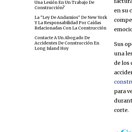
factur
Una Lesión En Un Trabajo De
Construcción?
en su 
La “Ley De Andamios” De New York
compen
Y La Responsabilidad Por Caídas
Relacionadas Con La Construcción
emocio
Contacte A Un Abogado De
Accidentes De Construcción En
Sus op
Long Island Hoy
una le
de los 
accide
constr
para v
durant
corte.