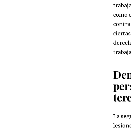
trabaj
como e
contra
cierta
derech
trabaj
Dem
per
ter
La seg
lesion