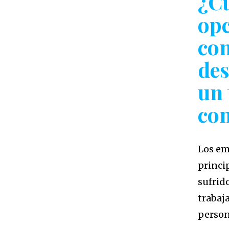
¿Cu
opc
com
des
un 
con
Los em
princi
sufrid
trabaj
person