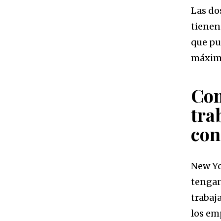
Las do
tienen
que pu
máxim
Com
tra
con
New Yo
tengan
trabaj
los em