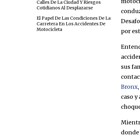
motoci
Calles De La Ciudad Y Riesgos
Cotidianos Al Desplazarse
conduz
El Papel De Las Condiciones De La
Desafo
Carretera En Los Accidentes De
Motocicleta
por est
Entend
accide
sus fa
contac
Bronx
caso y
choqu
Mientr
donde 