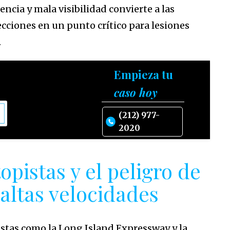
encia y mala visibilidad convierte a las
ecciones en un punto crítico para lesiones
.
Empieza tu
caso hoy
(212) 977-
2020
opistas y el peligro de
 altas velocidades
stas como la Long Island Expressway y la