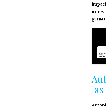
impaci
inters
graves
Aut
las
Autopi