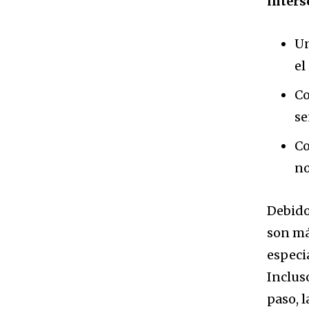
inters
Un
el
Co
se
Co
no
Debido
son más
especi
Inclus
paso, 