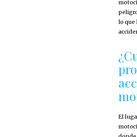
motoci
peligr
lo que
accide
¿Cu
pro
acc
mot
El lug
motoci
donde 