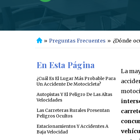
»
Preguntas Frecuentes
»
¿Dónde ocu
In
ic
io
En Esta Página
La may
¿Cuál Es El Lugar Más Probable Para
accide
Un Accidente De Motocicleta?
motoci
Autopistas Y El Peligro De Las Altas
Velocidades
inters
Las Carreteras Rurales Presentan
carret
Peligros Ocultos
concur
Estacionamientos Y Accidentes A
vehícu
Baja Velocidad