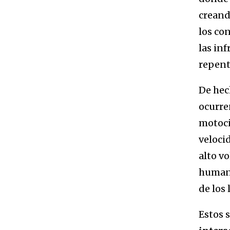
creand
los con
las in
repent
De hec
ocurre
motoci
veloci
alto v
humano
de los
Estos 